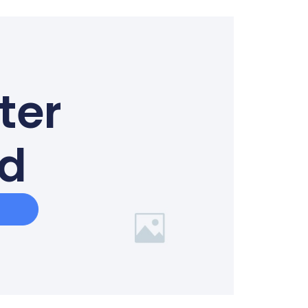
ter
ed