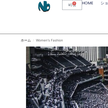
HOME
シ
0
¥
0
ホーム
Women’s Fashion
/