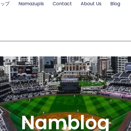
ョップ
Namazupls
Contact
About Us
Blog
Namblog