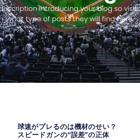
description introducing your blog so visi
what type of posts they will find here.
球速がブレるのは機材のせい？
スピードガンの“誤差”の正体