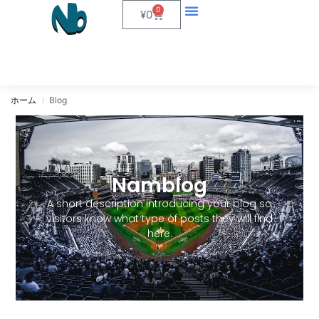
0
¥
0
ホーム
Blog
/
Namblog
A short description introducing your blog so
visitors know what type of posts they will find
here.