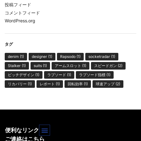
投稿フィード
コメントフィード
WordPress.org
タグ
denim
(1)
designer
(1)
Rapsodo
(1)
socketradar
(1)
Stalker
(1)
suits
(1)
アームスロット
(1)
スピードガン
(2)
ピッチデザイン
(1)
ラプソード
(1)
ラプソード指標
(1)
リカバリー
(1)
レポート
(1)
回転効率
(1)
球速アップ
(2)
便利なリンク
ご連絡はこちら