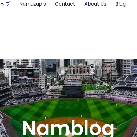
ョップ
Namazupls
Contact
About Us
Blog
Namblog