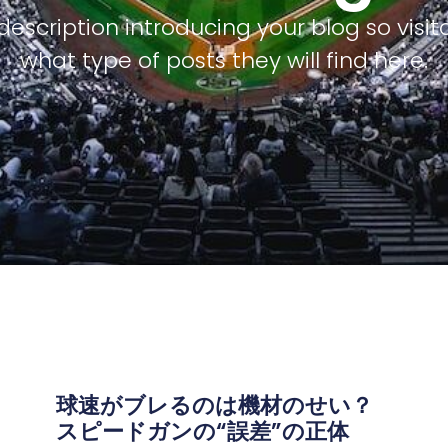
description introducing your blog so visi
what type of posts they will find here.
球速がブレるのは機材のせい？
スピードガンの“誤差”の正体