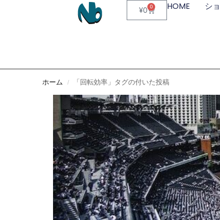
HOME
シ
0
¥
0
ホーム
「回転効率」タグの付いた投稿
/