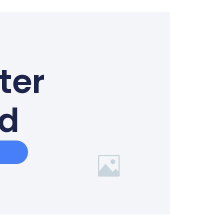
ter
ed